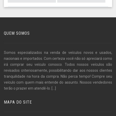
QUEM SOMOS
Somos especializados na venda de veículos novos e usados,
nacionais e importados. Com certeza você não só apreciará como
irá comprar seu veículo conosco. Todos nossos veículos são
revisados criteriosamente, possibilitando dar aos nossos clientes
tranquilidade na hora da compra. Não perca tempo! Compre seu
veículo com quem mais entende do assunto. Nossos vendedores
terão o prazer em atendê-lo.
[...]
MAPA DO SITE