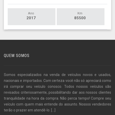
Ano
Km
2017
85500
QUEM SOMOS
Somos especializados na venda de veículos novos e usados,
nacionais e importados. Com certeza você não só apreciará como
irá comprar seu veículo conosco. Todos nossos veículos são
revisados criteriosamente, possibilitando dar aos nossos clientes
tranquilidade na hora da compra. Não perca tempo! Compre seu
veículo com quem mais entende do assunto. Nossos vendedores
terão o prazer em atendê-lo.
[...]