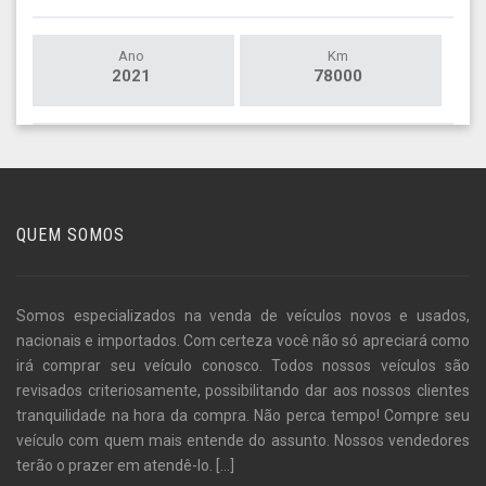
Ano
Km
2021
78000
QUEM SOMOS
Somos especializados na venda de veículos novos e usados,
nacionais e importados. Com certeza você não só apreciará como
irá comprar seu veículo conosco. Todos nossos veículos são
revisados criteriosamente, possibilitando dar aos nossos clientes
tranquilidade na hora da compra. Não perca tempo! Compre seu
veículo com quem mais entende do assunto. Nossos vendedores
terão o prazer em atendê-lo.
[...]