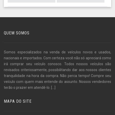
QUEM SOMOS
Somos especializados na venda de veículos novos e usados,
nacionais e importados. Com certeza você não só apreciará como
irá comprar seu veículo conosco. Todos nossos veículos são
revisados criteriosamente, possibilitando dar aos nossos clientes
tranquilidade na hora da compra. Não perca tempo! Compre seu
veículo com quem mais entende do assunto. Nossos vendedores
terão o prazer em atendê-lo.
[...]
MAPA DO SITE