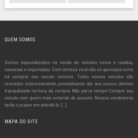
QUEM SOMOS
Somos especializados na venda de veículos novos e usados,
nacionais e importados. Com certeza você não só apreciará como
irá comprar seu veículo conosco. Todos nossos veículos são
revisados criteriosamente, possibilitando dar aos nossos clientes
tranquilidade na hora da compra. Não perca tempo! Compre seu
veículo com quem mais entende do assunto. Nossos vendedores
terão o prazer em atendê-lo.
[...]
MAPA DO SITE