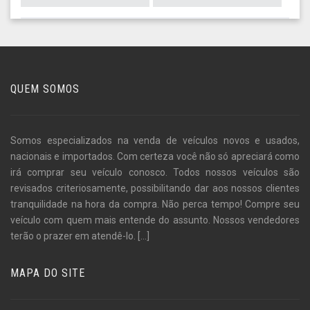
QUEM SOMOS
Somos especializados na venda de veículos novos e usados,
nacionais e importados. Com certeza você não só apreciará como
irá comprar seu veículo conosco. Todos nossos veículos são
revisados criteriosamente, possibilitando dar aos nossos clientes
tranquilidade na hora da compra. Não perca tempo! Compre seu
veículo com quem mais entende do assunto. Nossos vendedores
terão o prazer em atendê-lo.
[...]
MAPA DO SITE